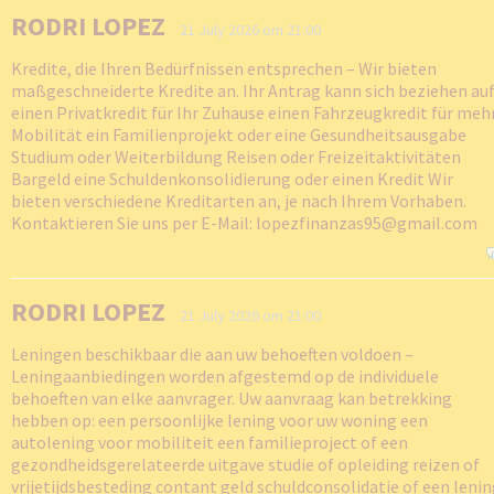
RODRI LOPEZ
21 July 2026 om 21:00
Kredite, die Ihren Bedürfnissen entsprechen – Wir bieten
maßgeschneiderte Kredite an. Ihr Antrag kann sich beziehen auf
einen Privatkredit für Ihr Zuhause einen Fahrzeugkredit für meh
Mobilität ein Familienprojekt oder eine Gesundheitsausgabe
Studium oder Weiterbildung Reisen oder Freizeitaktivitäten
Bargeld eine Schuldenkonsolidierung oder einen Kredit Wir
bieten verschiedene Kreditarten an, je nach Ihrem Vorhaben.
Kontaktieren Sie uns per E-Mail: lopezfinanzas95@gmail.com
RODRI LOPEZ
21 July 2026 om 21:00
Leningen beschikbaar die aan uw behoeften voldoen –
Leningaanbiedingen worden afgestemd op de individuele
behoeften van elke aanvrager. Uw aanvraag kan betrekking
hebben op: een persoonlijke lening voor uw woning een
autolening voor mobiliteit een familieproject of een
gezondheidsgerelateerde uitgave studie of opleiding reizen of
vrijetijdsbesteding contant geld schuldconsolidatie of een leni