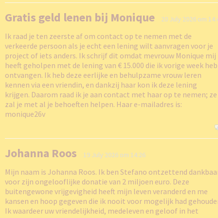
Gratis geld lenen bij Monique
20 July 2026 om 14:
Ik raad je ten zeerste af om contact op te nemen met de
verkeerde persoon als je echt een lening wilt aanvragen voor je
project of iets anders. Ik schrijf dit omdat mevrouw Monique mij
heeft geholpen met de lening van € 15.000 die ik vorige week heb
ontvangen. Ik heb deze eerlijke en behulpzame vrouw leren
kennen via een vriendin, en dankzij haar kon ik deze lening
krijgen. Daarom raad ik je aan contact met haar op te nemen; ze
zal je met al je behoeften helpen. Haar e-mailadres is:
monique26v
Johanna Roos
19 July 2026 om 14:26
Mijn naam is Johanna Roos. Ik ben Stefano ontzettend dankbaa
voor zijn ongelooflijke donatie van 2 miljoen euro. Deze
buitengewone vrijgevigheid heeft mijn leven veranderd en me
kansen en hoop gegeven die ik nooit voor mogelijk had gehoude
Ik waardeer uw vriendelijkheid, medeleven en geloof in het