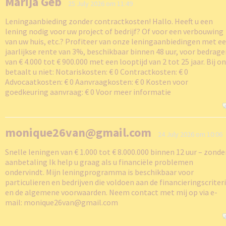
Marija Geb
25 July 2026 om 11:49
Leningaanbieding zonder contractkosten! Hallo. Heeft u een
lening nodig voor uw project of bedrijf? Of voor een verbouwing
van uw huis, etc.? Profiteer van onze leningaanbiedingen met e
jaarlijkse rente van 3%, beschikbaar binnen 48 uur, voor bedrag
van € 4.000 tot € 900.000 met een looptijd van 2 tot 25 jaar. Bij o
betaalt u niet: Notariskosten: € 0 Contractkosten: € 0
Advocaatkosten: € 0 Aanvraagkosten: € 0 Kosten voor
goedkeuring aanvraag: € 0 Voor meer informatie
monique26van@gmail.com
24 July 2026 om 10:06
Snelle leningen van € 1.000 tot € 8.000.000 binnen 12 uur – zonde
aanbetaling Ik help u graag als u financiële problemen
ondervindt. Mijn leningprogramma is beschikbaar voor
particulieren en bedrijven die voldoen aan de financieringscriter
en de algemene voorwaarden. Neem contact met mij op via e-
mail: monique26van@gmail.com