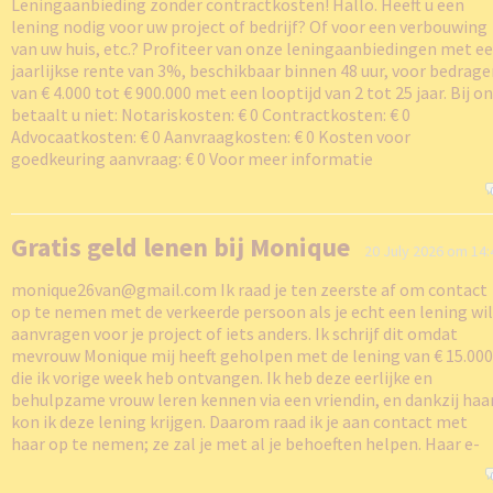
Leningaanbieding zonder contractkosten! Hallo. Heeft u een
lening nodig voor uw project of bedrijf? Of voor een verbouwing
van uw huis, etc.? Profiteer van onze leningaanbiedingen met e
jaarlijkse rente van 3%, beschikbaar binnen 48 uur, voor bedrag
van € 4.000 tot € 900.000 met een looptijd van 2 tot 25 jaar. Bij o
betaalt u niet: Notariskosten: € 0 Contractkosten: € 0
Advocaatkosten: € 0 Aanvraagkosten: € 0 Kosten voor
goedkeuring aanvraag: € 0 Voor meer informatie
Gratis geld lenen bij Monique
20 July 2026 om 14:
monique26van@gmail.com Ik raad je ten zeerste af om contact
op te nemen met de verkeerde persoon als je echt een lening wi
aanvragen voor je project of iets anders. Ik schrijf dit omdat
mevrouw Monique mij heeft geholpen met de lening van € 15.000
die ik vorige week heb ontvangen. Ik heb deze eerlijke en
behulpzame vrouw leren kennen via een vriendin, en dankzij haa
kon ik deze lening krijgen. Daarom raad ik je aan contact met
haar op te nemen; ze zal je met al je behoeften helpen. Haar e-