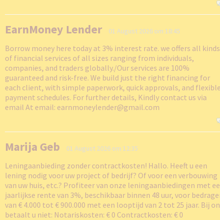
EarnMoney Lender
01 August 2026 om 18:45
Borrow money here today at 3% interest rate. we offers all kinds
of financial services of all sizes ranging from individuals,
companies, and traders globally./Our services are 100%
guaranteed and risk-free. We build just the right financing for
each client, with simple paperwork, quick approvals, and flexibl
payment schedules. For further details, Kindly contact us via
email At email: earnmoneylender@gmail.com
Marija Geb
01 August 2026 om 12:35
Leningaanbieding zonder contractkosten! Hallo. Heeft u een
lening nodig voor uw project of bedrijf? Of voor een verbouwing
van uw huis, etc.? Profiteer van onze leningaanbiedingen met e
jaarlijkse rente van 3%, beschikbaar binnen 48 uur, voor bedrag
van € 4.000 tot € 900.000 met een looptijd van 2 tot 25 jaar. Bij o
betaalt u niet: Notariskosten: € 0 Contractkosten: € 0