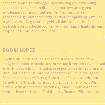
behoeften van elke aanvrager. Uw aanvraag kan betrekking
hebben op: een persoonlijke lening voor uw woning een
autolening voor mobiliteit een familieproject of een
gezondheidsgerelateerde uitgave studie of opleiding reizen of
vrijetijdsbesteding contant geld schuldconsolidatie of een leni
We bieden verschillende soorten leningen aan, afhankelijk van 
project. Stuur ons een e-mail naar
RODRI LOPEZ
21 July 2026 om 21:00
Kredite, die Ihren Bedürfnissen entsprechen – Wir bieten
maßgeschneiderte Kredite an. Ihr Antrag kann sich beziehen auf
einen Privatkredit für Ihr Zuhause einen Fahrzeugkredit für meh
Mobilität ein Familienprojekt oder eine Gesundheitsausgabe
Studium oder Weiterbildung Reisen oder Freizeitaktivitäten
Bargeld eine Schuldenkonsolidierung oder einen Kredit Wir
bieten verschiedene Kreditarten an, je nach Ihrem Vorhaben.
Kontaktieren Sie uns per E-Mail: lopezfinanzas95@gmail.com