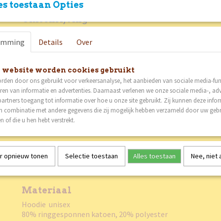
s toestaan Opties
Productcode
75-58
Omschrijving
Bruto gewicht
2,10 Kg
HOODIE 20 jaar
emming
Details
Over
 website worden cookies gebruikt
De officiële hoodie van het jubileum; de 20ste editie. Achte
rden door ons gebruikt voor verkeersanalyse, het aanbieden van sociale media-func
het refrein van het liedje wat speciaal geschreven is voor di
ren van informatie en advertenties. Daarnaast verlenen we onze sociale media-, adv
Comfortabel, stoer en ontworpen om dit jubileumjaar extr
artners toegang tot informatie over hoe u onze site gebruikt. Zij kunnen deze info
Limited edition en dus een must-have voor iedereen die het 
in combinatie met andere gegevens die zij mogelijk hebben verzameld door uw geb
wil vieren. Perfect om te dragen tijdens en na het feest.
n of die u hen hebt verstrekt.
Maat van hoodie
r opnieuw tonen
Selectie toestaan
Alles toestaan
Nee, niet
Beschikbare maten; S, M, L, XL, XXL, 3XL
Materiaal
Hoodie unisex
80% ringgesponnen katoen, 20% polyester