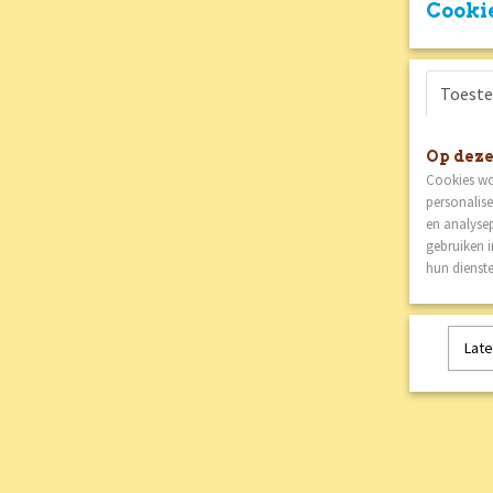
Cookie
Toest
Op deze
Cookies wo
personalise
en analysep
gebruiken 
hun dienste
Late