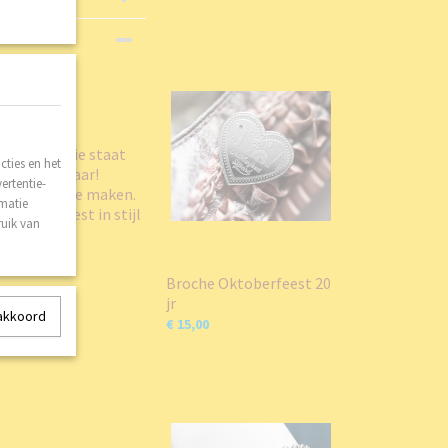
r op de hoodie staat
ties en het
t jubileum jaar!
ertentie-
a speciaal te maken.
rmatie
Oktoberfeest in stijl
ruik van
Broche Oktoberfeest 20
jr
 akkoord
€ 15,00